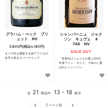
グラハム・べック ブリ
シャンパーニュ ジャク
ュット NV
ソン キュヴェ ＃
748 NV
3,800円(税込4,180円)
SOLD OUT
オバマ氏も愛飲する南アフリカの
名手が造るスパークリング
「世界No.1ソムリエが選ぶ2002
年度ワイン・ガイド」でNo.1に選
ばれたシャンパン
21
13 - 18
全
商品中
表示
3
ページ目