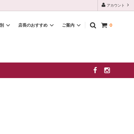
アカウント
種別
店長のおすすめ
ご案内
0
白
2026年 夏季休業のお知らせ
贈答セット