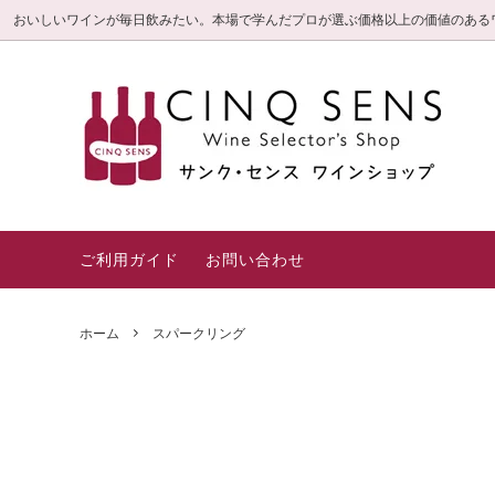
おいしいワインが毎日飲みたい。本場で学んだプロが選ぶ価格以上の価値のある
サンク・センス限定直輸入ワイン
毎日飲みたいお値打ち
信頼の3つのこだわり
旬の厳
とって
白金高
(特選シ
ロゼ・オレンジ
赤
ギフト箱・紙袋
一押し
ご利用ガイド
お問い合わせ
ホーム
スパークリング