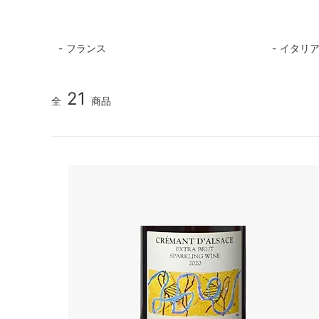
フランス
イタリ
21
全
商品