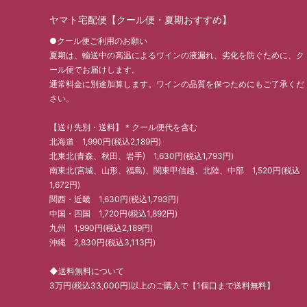
ヤマト宅配便【クール便・夏期おすすめ】
●クール便ご利用のお願い
夏期は、輸送中の高温によるワインの液漏れ、劣化を防ぐために、ク
ール便でお届けします。
通常料金に別途加算します。ワインの品質を保つためにもご了承くだ
さい。
【送り先別・送料】＊クール便代を含む
北海道 1,990円(税込2,189円)
北東北(青森、秋田、岩手) 1,630円(税込1,793円)
南東北(宮城、山形、福島)、関東甲信越、北陸、中部 1,520円(税込
1,672円)
関西・近畿 1,630円(税込1,793円)
中国・四国 1,720円(税込1,892円)
九州 1,990円(税込2,189円)
沖縄 2,830円(税込3,113円)
◆送料無料について
3万円(税込33,000円)以上のご購入で【1個口まで送料無料】