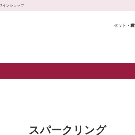
ワインショップ
セット・
選セット
おきの乾杯に！
輪ワインショップ
スパークリング
特別な日の至福ワイン(白＆赤)
白金ワインスクール紹介
ャンパーニュ)
特選おつまみ
グラス
頒布会(3本×6ヶ月)
スパークリング