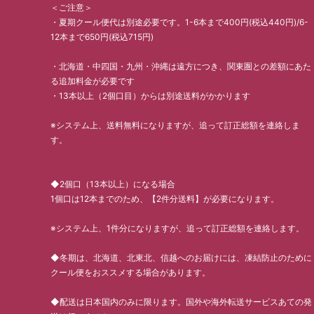
＜ご注意＞
・夏期クール便代は別途必要です。1-6本まで400円(税込440円)/6-
12本まで650円(税込715円)
・北海道・中四国・九州・沖縄は遠方につき、関東圏との差額にあた
る追加料金が必要です
・13本以上（2個口目）からは別途送料がかかります
※システム上、送料無料になりますが、追って訂正総額を連絡しま
す。
◆2個口（13本以上）になる場合
1個口は12本までのため、【2件分送料】が必要になります。
※システム上、1件分になりますが、追って訂正総額を連絡します。
◆冬期は、北海道、北東北、信越へのお届けには、凍結防止のために
クール便をおススメする場合があります。
◆配送は日本国内のみに限ります。国外や海外転送サービスあての発