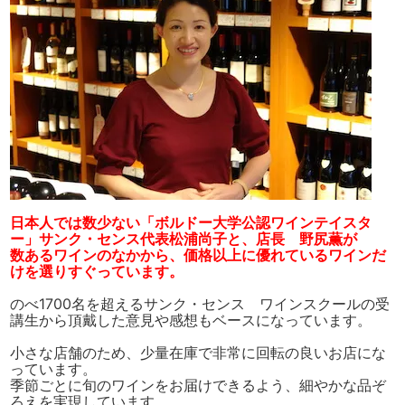
日本人では数少ない「ボルドー大学公認ワインテイスタ
ー」サンク・センス代表松浦尚子と、店長 野尻薫が
数あるワインのなかから、価格以上に優れているワインだ
けを選りすぐっています。
のべ1700名を超えるサンク・センス ワインスクールの受
講生から頂戴した意見や感想もベースになっています。
小さな店舗のため、少量在庫で非常に回転の良いお店にな
っています。
季節ごとに旬のワインをお届けできるよう、細やかな品ぞ
ろえを実現しています。