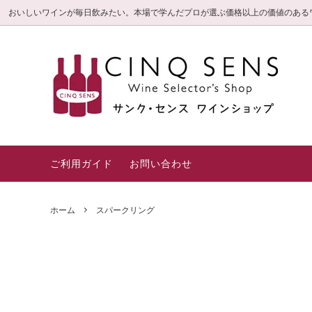
おいしいワインが毎日飲みたい。本場で学んだプロが選ぶ価格以上の価値のある
サンク・センス限定直輸入ワイン
毎日飲みたいお値打ち
信頼の3つのこだわり
旬の厳
とって
白金高
(特選シ
ロゼ・オレンジ
赤
ギフト箱・紙袋
一押し
ご利用ガイド
お問い合わせ
ホーム
スパークリング