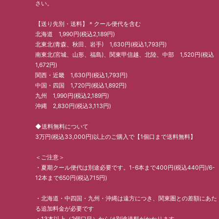
さい。
【送り先別・送料】＊クール便代を含む
北海道 1,990円(税込2,189円)
北東北(青森、秋田、岩手) 1,630円(税込1,793円)
南東北(宮城、山形、福島)、関東甲信越、北陸、中部 1,520円(税込
1,672円)
関西・近畿 1,630円(税込1,793円)
中国・四国 1,720円(税込1,892円)
九州 1,990円(税込2,189円)
沖縄 2,830円(税込3,113円)
◆送料無料について
3万円(税込33,000円)以上のご購入で【1個口まで送料無料】
＜ご注意＞
・夏期クール便代は別途必要です。1-6本まで400円(税込440円)/6-
12本まで650円(税込715円)
・北海道・中四国・九州・沖縄は遠方につき、関東圏との差額にあた
る追加料金が必要です
・13本以上（2個口目）からは別途送料がかかります