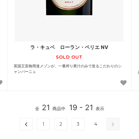
ラ・キュベ ローラン・ペリエ NV
SOLD OUT
英国王室御用達メゾンが、一番搾り果汁のみで造るこだわりのシ
ャンパーニュ
21
19 - 21
全
商品中
表示
1
2
3
4