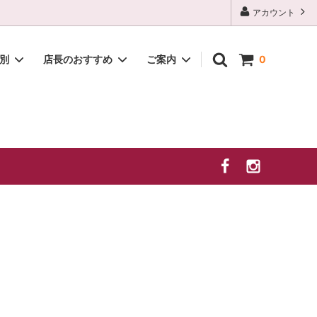
アカウント
種別
店長のおすすめ
ご案内
0
白
2026年 夏季休業のお知らせ
贈答セット