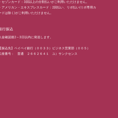
・セゾンカード：3回以上の分割払いがご利用いただけません。
・アメリカン・エキスプレスカード：2回払い、リボ払い(リボ専用カ
ードは除く)がご利用いただけません。
銀行振込
入金確認後2～3日以内に発送します。
【振込先】ペイペイ銀行（００３３）ビジネス営業部（００５）
口座番号： 普通 ２６６２６４１ ユ）サンクセンス