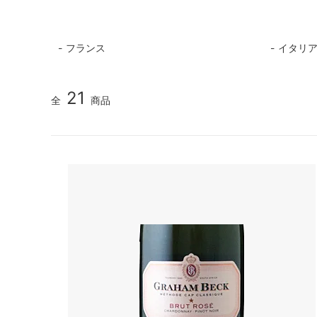
フランス
イタリ
21
全
商品