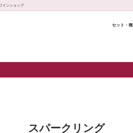
ワインショップ
セット・
選セット
おきの乾杯に！
輪ワインショップ
スパークリング
特別な日の至福ワイン(白＆赤)
白金ワインスクール紹介
ャンパーニュ)
特選おつまみ
グラス
頒布会(3本×6ヶ月)
スパークリング