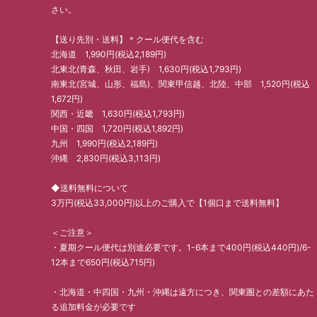
さい。
【送り先別・送料】＊クール便代を含む
北海道 1,990円(税込2,189円)
北東北(青森、秋田、岩手) 1,630円(税込1,793円)
南東北(宮城、山形、福島)、関東甲信越、北陸、中部 1,520円(税込
1,672円)
関西・近畿 1,630円(税込1,793円)
中国・四国 1,720円(税込1,892円)
九州 1,990円(税込2,189円)
沖縄 2,830円(税込3,113円)
◆送料無料について
3万円(税込33,000円)以上のご購入で【1個口まで送料無料】
＜ご注意＞
・夏期クール便代は別途必要です。1-6本まで400円(税込440円)/6-
12本まで650円(税込715円)
・北海道・中四国・九州・沖縄は遠方につき、関東圏との差額にあた
る追加料金が必要です