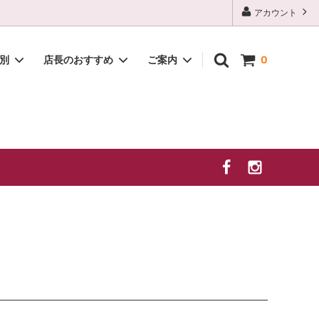
アカウント
種別
店長のおすすめ
ご案内
0
白
2026年 夏季休業のお知らせ
贈答セット