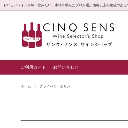
おいしいワインが毎日飲みたい。本場で学んだプロが選ぶ価格以上の価値のある
サンク・センス限定直輸入ワイン
毎日飲みたいお値打ち
信頼の3つのこだわり
旬の厳
とって
白金高
(特選シ
ロゼ・オレンジ
赤
ギフト箱・紙袋
一押し
ご利用ガイド
お問い合わせ
ホーム
プライバシーポリシー