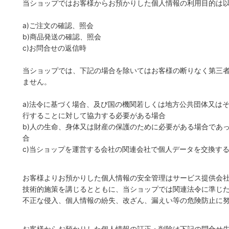
当ショップではお客様からお預かりした個人情報の利用目的は
a)ご注文の確認、照会
b)商品発送の確認、照会
c)お問合せの返信時
当ショップでは、下記の場合を除いてはお客様の断りなく第三
ません。
a)法令に基づく場合、及び国の機関若しくは地方公共団体又は
行することに対して協力する必要がある場合
b)人の生命、身体又は財産の保護のために必要がある場合であ
合
c)当ショップを運営する会社の関連会社で個人データを交換す
お客様よりお預かりした個人情報の安全管理はサービス提供会
技術的施策を講じるとともに、当ショップでは関連法令に準じ
不正な侵入、個人情報の紛失、改ざん、漏えい等の危険防止に
お客様からお預かりした個人情報の訂正・削除は下記の問合せ