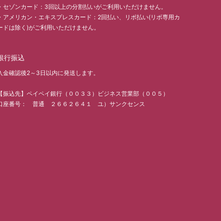
・セゾンカード：3回以上の分割払いがご利用いただけません。
・アメリカン・エキスプレスカード：2回払い、リボ払い(リボ専用カ
ードは除く)がご利用いただけません。
銀行振込
入金確認後2～3日以内に発送します。
【振込先】ペイペイ銀行（００３３）ビジネス営業部（００５）
口座番号： 普通 ２６６２６４１ ユ）サンクセンス