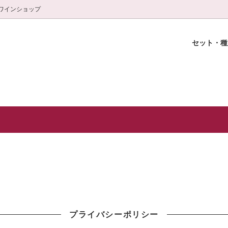
ワインショップ
セット・
選セット
おきの乾杯に！
輪ワインショップ
スパークリング
特別な日の至福ワイン(白＆赤)
白金ワインスクール紹介
ャンパーニュ)
特選おつまみ
グラス
頒布会(3本×6ヶ月)
プライバシーポリシー