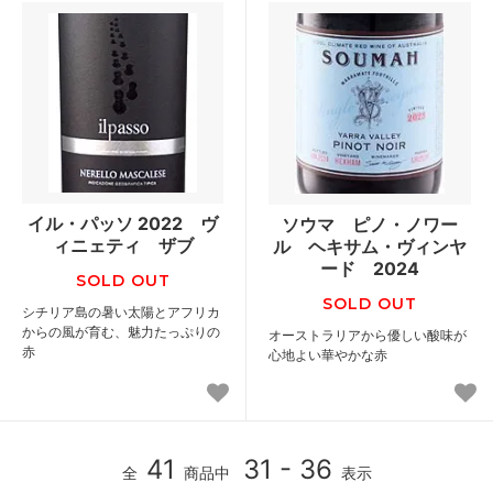
イル・パッソ 2022 ヴ
ソウマ ピノ・ノワー
ィニェティ ザブ
ル ヘキサム・ヴィンヤ
ード 2024
SOLD OUT
SOLD OUT
シチリア島の暑い太陽とアフリカ
からの風が育む、魅力たっぷりの
オーストラリアから優しい酸味が
赤
心地よい華やかな赤
41
31 - 36
全
商品中
表示