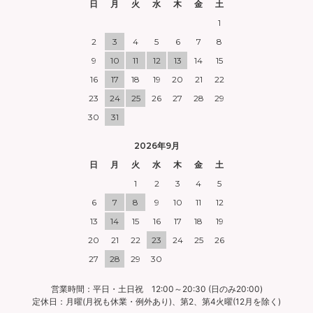
日
月
火
水
木
金
土
1
2
3
4
5
6
7
8
9
10
11
12
13
14
15
16
17
18
19
20
21
22
23
24
25
26
27
28
29
30
31
2026年9月
日
月
火
水
木
金
土
1
2
3
4
5
6
7
8
9
10
11
12
13
14
15
16
17
18
19
20
21
22
23
24
25
26
27
28
29
30
営業時間：平日・土日祝 12:00～20:30 (日のみ20:00)
定休日：月曜(月祝も休業・例外あり)、第2、第4火曜(12月を除く)