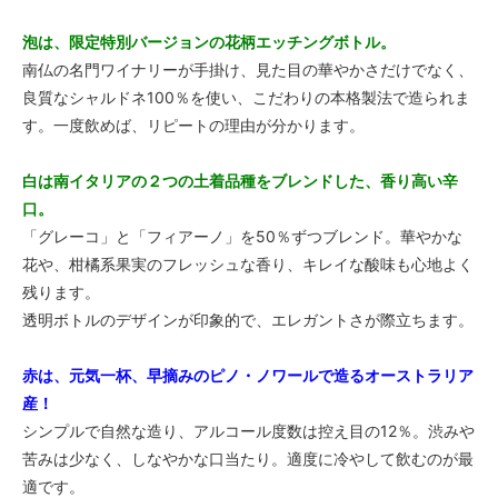
泡は、限定特別バージョンの花柄エッチングボトル。
南仏の名門ワイナリーが手掛け、見た目の華やかさだけでなく、
良質なシャルドネ100％を使い、こだわりの本格製法で造られま
す。一度飲めば、リピートの理由が分かります。
白は南イタリアの２つの土着品種をブレンドした、香り高い辛
口。
「グレーコ」と「フィアーノ」を50％ずつブレンド。華やかな
花や、柑橘系果実のフレッシュな香り、キレイな酸味も心地よく
残ります。
透明ボトルのデザインが印象的で、エレガントさが際立ちます。
赤は、元気一杯、早摘みのピノ・ノワールで造るオーストラリア
産！
シンプルで自然な造り、アルコール度数は控え目の12％。渋みや
苦みは少なく、しなやかな口当たり。適度に冷やして飲むのが最
適です。