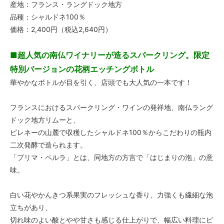
産地：フランス・ラングドック地方
品種：シャルドネ100％
価格：2,400円（税込2,640円）
■超人気の南仏ワイナリーが造るスパークリング。限定
特別バージョンの花柄エッチングボトル
華やかなボトルが目を引く、店頭でも大人気の一本です！
フランスにおけるスパークリング・ワインの発祥地、南仏ラング
ドック地方リムーと、
ピレネーの山麓で収穫したシャルドネ100％からこだわりの瓶内
二次発酵で造られます。
「プリマ・ペルラ」とは、同地方の方言で「はじまりの泡」の意
味。
白い花やかんきつ系果実のフレッシュな香り、力強くも繊細な泡
立ちがあり、
切れ味のよい酸とやや甘さも感じる仕上がりで、幅広い料理にピ