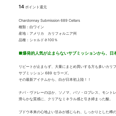
14
ポイント還元
Chardonnay Submission 689 Cellars
種類：白ワイン
産地：アメリカ カリフォルニア州
品種：シャルドネ100％
■爆発的人気が止まらないサブミッションから、日
リピートが止まらず、大量にまとめ買いする方も多いカリ
サブミッション 689 セラーズ。
その最新アイテムから、白が日本初上陸！！
ナパ・ヴァレーのほか、ソノマ、パソ・ロブレス、モント
滑らかな質感に、クリアなミネラル感と引き締まった酸。
ブドウ本来の心地よい甘みが感じられ、しっかりとした樽