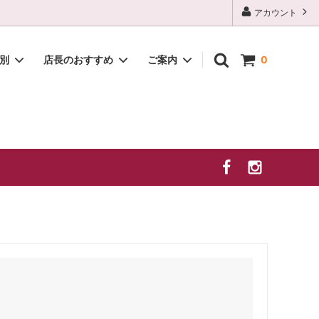
アカウント
種別
店長のおすすめ
ご案内
0
白
2026年 夏季休業のお知らせ
贈答セット