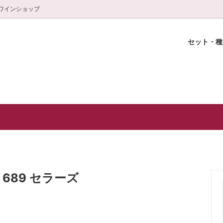
ワインショップ
セット・
選セット
おきの乾杯に！
輪ワインショップ
スパークリング
特別な日の至福ワイン(白＆赤)
白金ワインスクール紹介
ャンパーニュ)
特選おつまみ
グラス
頒布会(3本×6ヶ月)
689 セラーズ