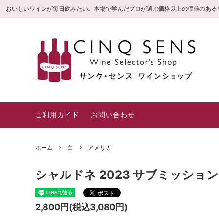
おいしいワインが毎日飲みたい。本場で学んだプロが選ぶ価格以上の価値のある
サンク・センス限定直輸入ワイン
毎日飲みたいお値打ち
信頼の3つのこだわり
旬の厳
とって
白金高
(特選シ
ロゼ・オレンジ
赤
ギフト箱・紙袋
一押し
ご利用ガイド
お問い合わせ
ホーム
白
アメリカ
シャルドネ 2023 サブミッション 
2,800円(税込3,080円)