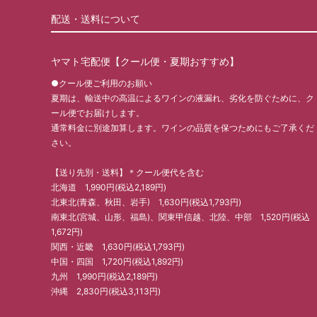
配送・送料について
ヤマト宅配便【クール便・夏期おすすめ】
●クール便ご利用のお願い
夏期は、輸送中の高温によるワインの液漏れ、劣化を防ぐために、ク
ール便でお届けします。
通常料金に別途加算します。ワインの品質を保つためにもご了承くだ
さい。
【送り先別・送料】＊クール便代を含む
北海道 1,990円(税込2,189円)
北東北(青森、秋田、岩手) 1,630円(税込1,793円)
南東北(宮城、山形、福島)、関東甲信越、北陸、中部 1,520円(税込
1,672円)
関西・近畿 1,630円(税込1,793円)
中国・四国 1,720円(税込1,892円)
九州 1,990円(税込2,189円)
沖縄 2,830円(税込3,113円)