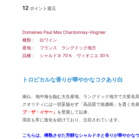
12
ポイント還元
Domaines Paul Mas Chardonnay-Viognier
種類： 白ワイン
産地： フランス ラングドック地方
品種： シャルドネ 70％ ヴィオニエ 30％
トロピカルな香りが華やかなコクあり白
南仏、地中海を臨む大生産地、ラングドック地方で大変名
クオリティには一切妥協せず「高品質で低価格」を貫く生産
ブ・ザ・イヤー」
を受賞して以来、
現在も常に進化を続けており、注目されています。
こちらは、樽熟させた芳醇なシャルドネと香りが華やかな