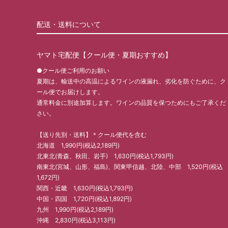
配送・送料について
ヤマト宅配便【クール便・夏期おすすめ】
●クール便ご利用のお願い
夏期は、輸送中の高温によるワインの液漏れ、劣化を防ぐために、ク
ール便でお届けします。
通常料金に別途加算します。ワインの品質を保つためにもご了承くだ
さい。
【送り先別・送料】＊クール便代を含む
北海道 1,990円(税込2,189円)
北東北(青森、秋田、岩手) 1,630円(税込1,793円)
南東北(宮城、山形、福島)、関東甲信越、北陸、中部 1,520円(税込
1,672円)
関西・近畿 1,630円(税込1,793円)
中国・四国 1,720円(税込1,892円)
九州 1,990円(税込2,189円)
沖縄 2,830円(税込3,113円)