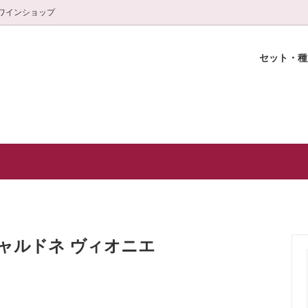
ワインショップ
セット・
選セット
おきの乾杯に！
輪ワインショップ
スパークリング
特別な日の至福ワイン(白＆赤)
白金ワインスクール紹介
ャンパーニュ)
特選おつまみ
グラス
頒布会(3本×6ヶ月)
シャルドネ ヴィオニエ