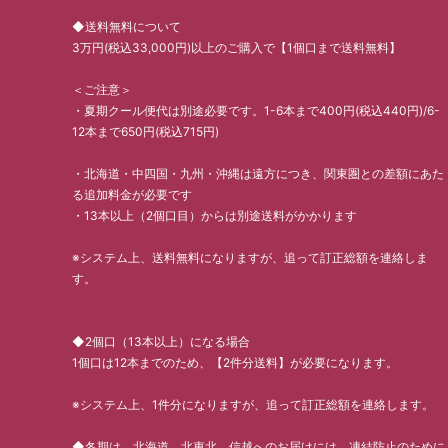
◆送料無料について
3万円(税込33,000円)以上のご購入で【1個口まで送料無料】
＜ご注意＞
・夏期クール便代は別途必要です。1-6本まで400円(税込440円)/6-
12本まで650円(税込715円)
・北海道・中四国・九州・沖縄は遠方につき、関東圏との差額にあた
る追加料金が必要です
・13本以上（2個口目）からは別途送料がかかります
※システム上、送料無料になりますが、追って訂正総額を連絡しま
す。
◆2個口（13本以上）になる場合
1個口は12本までのため、【2件分送料】が必要になります。
※システム上、1件分になりますが、追って訂正総額を連絡します。
◆冬期は、北海道、北東北、信越へのお届けには、凍結防止のために