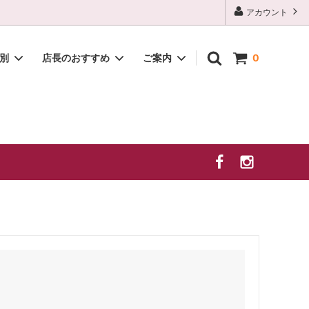
アカウント
種別
店長のおすすめ
ご案内
0
白
2026年 夏季休業のお知らせ
贈答セット