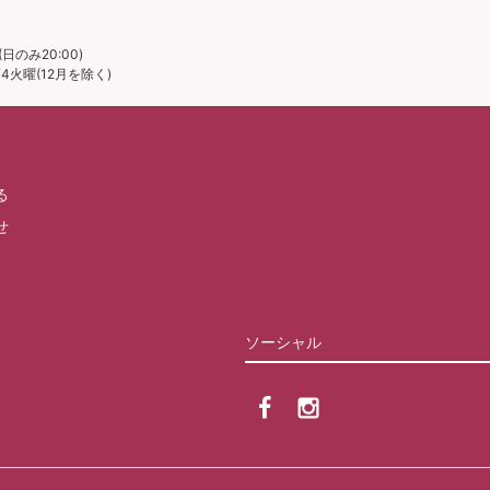
日のみ20:00)
火曜(12月を除く)
る
せ
ソーシャル