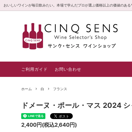
おいしいワインが毎日飲みたい。本場で学んだプロが選ぶ価格以上の価値のある
サンク・センス限定直輸入ワイン
毎日飲みたいお値打ち
信頼の3つのこだわり
旬の厳
とって
白金高
(特選シ
ロゼ・オレンジ
赤
ギフト箱・紙袋
一押し
ご利用ガイド
お問い合わせ
ホーム
白
フランス
ドメーヌ・ポール・マス 2024 
2,400円(税込2,640円)