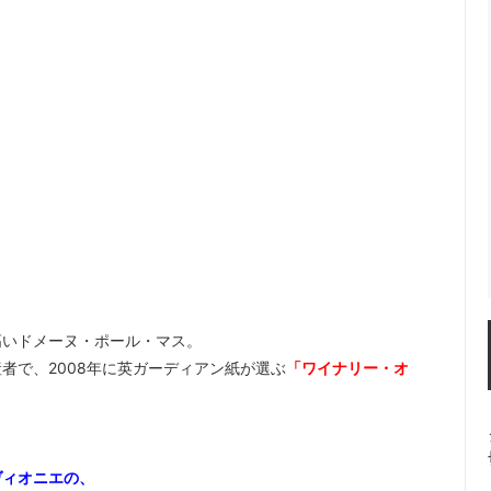
高いドメーヌ・ポール・マス。
者で、2008年に英ガーディアン紙が選ぶ
「ワイナリー・オ
ヴィオニエの、